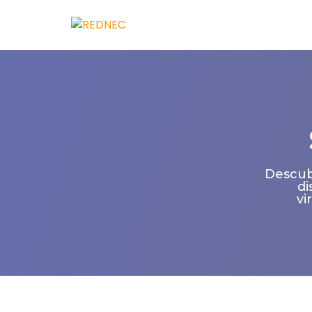
Descubr
di
vi